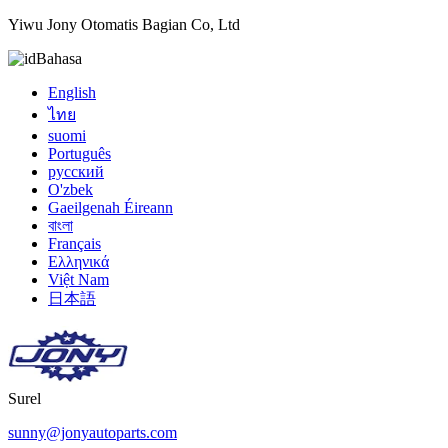
Yiwu Jony Otomatis Bagian Co, Ltd
Bahasa
English
ไทย
suomi
Português
русский
O'zbek
Gaeilgenah Éireann
বাংলা
Français
Ελληνικά
Việt Nam
日本語
Surel
sunny@jonyautoparts.com