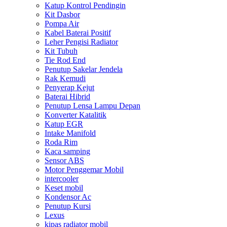
Katup Kontrol Pendingin
Kit Dasbor
Pompa Air
Kabel Baterai Positif
Leher Pengisi Radiator
Kit Tubuh
Tie Rod End
Penutup Sakelar Jendela
Rak Kemudi
Penyerap Kejut
Baterai Hibrid
Penutup Lensa Lampu Depan
Konverter Katalitik
Katup EGR
Intake Manifold
Roda Rim
Kaca samping
Sensor ABS
Motor Penggemar Mobil
intercooler
Keset mobil
Kondensor Ac
Penutup Kursi
Lexus
kipas radiator mobil