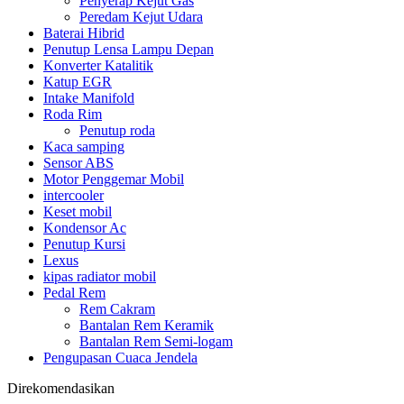
Penyerap Kejut Gas
Peredam Kejut Udara
Baterai Hibrid
Penutup Lensa Lampu Depan
Konverter Katalitik
Katup EGR
Intake Manifold
Roda Rim
Penutup roda
Kaca samping
Sensor ABS
Motor Penggemar Mobil
intercooler
Keset mobil
Kondensor Ac
Penutup Kursi
Lexus
kipas radiator mobil
Pedal Rem
Rem Cakram
Bantalan Rem Keramik
Bantalan Rem Semi-logam
Pengupasan Cuaca Jendela
Direkomendasikan