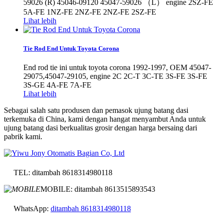
59026 (R) 45046-09120 45047-59026 （L） engine 2SZ-FE
5A-FE 1NZ-FE 2NZ-FE 2NZ-FE 2SZ-FE
Lihat lebih
Tie Rod End Untuk Toyota Corona
End rod tie ini untuk toyota corona 1992-1997, OEM 45047-
29075,45047-29105, engine 2C 2C-T 3C-TE 3S-FE 3S-FE
3S-GE 4A-FE 7A-FE
Lihat lebih
Sebagai salah satu produsen dan pemasok ujung batang dasi
terkemuka di China, kami dengan hangat menyambut Anda untuk
ujung batang dasi berkualitas grosir dengan harga bersaing dari
pabrik kami.
TEL: ditambah 8618314980118
MOBILE: ditambah 8613515893543
WhatsApp:
ditambah 8618314980118