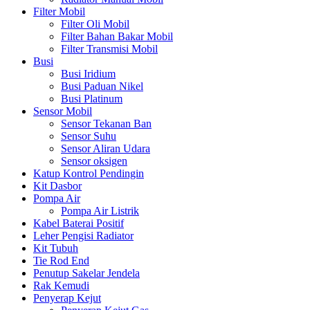
Filter Mobil
Filter Oli Mobil
Filter Bahan Bakar Mobil
Filter Transmisi Mobil
Busi
Busi Iridium
Busi Paduan Nikel
Busi Platinum
Sensor Mobil
Sensor Tekanan Ban
Sensor Suhu
Sensor Aliran Udara
Sensor oksigen
Katup Kontrol Pendingin
Kit Dasbor
Pompa Air
Pompa Air Listrik
Kabel Baterai Positif
Leher Pengisi Radiator
Kit Tubuh
Tie Rod End
Penutup Sakelar Jendela
Rak Kemudi
Penyerap Kejut