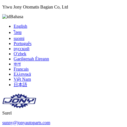
Yiwu Jony Otomatis Bagian Co, Ltd
Bahasa
English
ไทย
suomi
Português
русский
O'zbek
Gaeilgenah Éireann
বাংলা
Français
Ελληνικά
Việt Nam
日本語
Surel
sunny@jonyautoparts.com