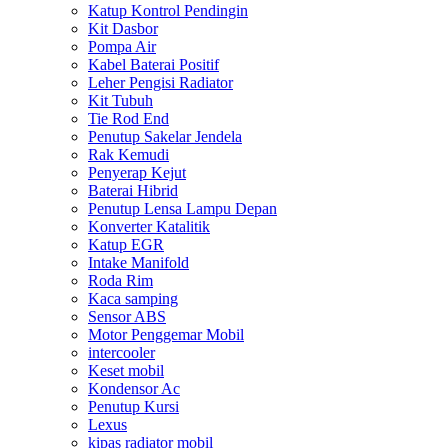
Katup Kontrol Pendingin
Kit Dasbor
Pompa Air
Kabel Baterai Positif
Leher Pengisi Radiator
Kit Tubuh
Tie Rod End
Penutup Sakelar Jendela
Rak Kemudi
Penyerap Kejut
Baterai Hibrid
Penutup Lensa Lampu Depan
Konverter Katalitik
Katup EGR
Intake Manifold
Roda Rim
Kaca samping
Sensor ABS
Motor Penggemar Mobil
intercooler
Keset mobil
Kondensor Ac
Penutup Kursi
Lexus
kipas radiator mobil